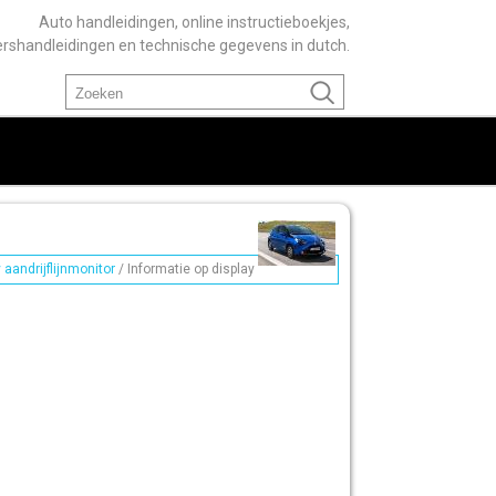
Auto handleidingen, online instructieboekjes,
ershandleidingen en technische gegevens in dutch.
 aandrijflijnmonitor
/ Informatie op display