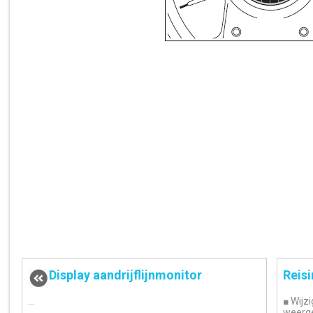
Display aandrijflijnmonitor
Reis
...
■ Wijz
weerg