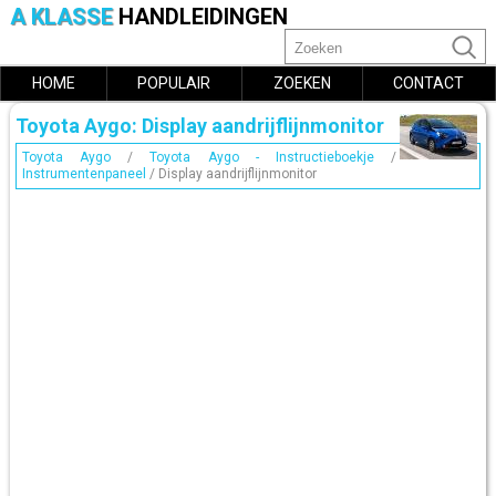
A KLASSE
HANDLEIDINGEN
HOME
POPULAIR
ZOEKEN
CONTACT
Toyota Aygo: Display aandrijflijnmonitor
Toyota Aygo
/
Toyota Aygo - Instructieboekje
/
Instrumentenpaneel
/ Display aandrijflijnmonitor