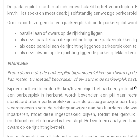
De parkeerpilot is automatisch ingeschakeld bij het vooruitrijden.
km/h. Het zoekt en meet daarbij zelfstandig aanwezige parkeerplek
Om ervoor te zorgen dat een parkeerplek door de parkeerpilot word
parallel aan of dwars op de rijrichting liggen
als deze parallel aan de rijrichting liggende parkeerplekken li
als deze parallel aan de rijrichting liggende parkeerplekken t
als deze dwars op de rijrichting liggende parkeerplekken ten 
Informatie
Eraan denken dat de parkeerpilot bij parkeerplekken die dwars op de r
kan meten. U moet zelf beoordelen of uw auto in de parkeerplek past
Bij een snelheid beneden 30 km/h verschijnt het parkeersymbool
een parkeerplek is herkend, wordt bovendien een pijl naar rech
standaard alleen parkeerplekken aan de passagierszijde aan. De
weergegeven zodra de richtingaanwijzer aan bestuurderszijde word
inparkeren, moet deze ingeschakeld blijven, totdat het gebrui
multifunctioneel stuurwiel is bevestigd. Het systeem analyseert au
dwars op de rijrichting betreft.
Een parkeerplek wordt tijdens het voorbij rijden weergegeven, tot 