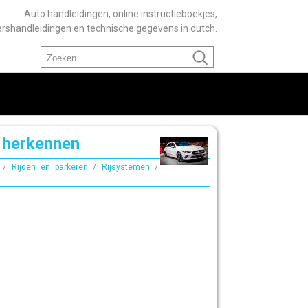
Auto handleidingen, online instructieboekjes,
ershandleidingen en technische gegevens in dutch.
 herkennen
/
Rijden en parkeren
/
Rijsystemen
/