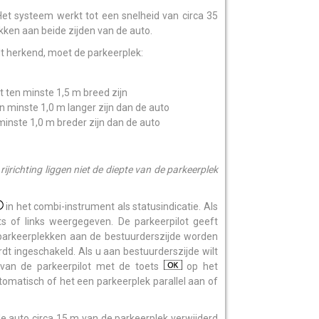
 Het systeem werkt tot een snelheid van circa 35
ken aan beide zijden van de auto.
t herkend, moet de parkeerplek:
gt ten minste 1,5 m breed zijn
en minste 1,0 m langer zijn dan de auto
minste 1,0 m breder zijn dan de auto
ijrichting liggen niet de diepte van de parkeerplek
.
in het combi-instrument als statusindicatie. Als
ts of links weergegeven. De parkeerpilot geeft
 parkeerplekken aan de bestuurderszijde worden
t ingeschakeld. Als u aan bestuurderszijde wilt
k van de parkeerpilot met de toets
op het
tomatisch of het een parkeerplek parallel aan of
de auto circa 15 m van de parkeerplek verwijderd