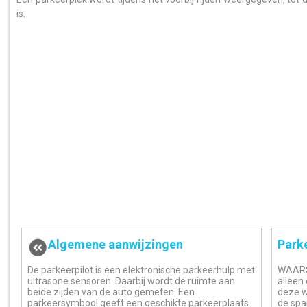
is.
Algemene aanwijzingen
Park
De parkeerpilot is een elektronische parkeerhulp met
WAARSC
ultrasone sensoren. Daarbij wordt de ruimte aan
alleen
beide zijden van de auto gemeten. Een
deze we
parkeersymbool geeft een geschikte parkeerplaats
de span