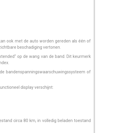
n ook met de auto worden gereden als één of
 zichtbare beschadiging vertonen.
tended" op de wang van de band. Dit keurmerk
ndex.
rde bandenspanningswaarschuwingssysteem of
ctioneel display verschijnt:
estand circa 80 km, in volledig beladen toestand