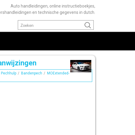
Auto handleidingen, online instructieboekjes,
ershandleidingen en technische gegevens in dutch.
nwijzingen
/
Pechhulp
/
Bandenpech
/
MOExtended-