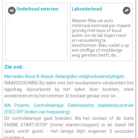
Onderhoud exterieur
Lakonderhoud
...
Wassen Was uw auto
minimaal eenmaal per maand
grondig met lauw of koud
water om de lak tegen roest
en veroudering te
beschermen. Was, nadat u op
een stoffige of modderige
weg gereden heeft, de ...
Zie ook:
Mercedes-Benz A-Klasse. Belangrijke veiligheidsaanwijzingen
WAARSCHUWING Bij rijden met het noodsysteem verslechtert het
rijgedrag, bijvoorbeeld bij het rijden door bochten, sterk
accelereren en bij het remmen. Er bestaat gevaar voor on ...
KIA Picanto. Controlelampje Elektronische stabiliteitscontrole
(ESC) OFF (indien van toepassing)
Dit controlelampje gaat branden: Als het contact of de toets
ENGINE START/STOP (motor starten/stoppen) in de stand ON
(aan) wordt gezet. - Het lampje blijft ongeveer 3 seconden
branden e ...