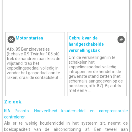
Motor starten
Gebruik van de
handgeschakelde
Afb. 85 Benzineversies
versnellingsbak
(behalve 0.9 TwinAir 105 pk)
Om de versnellingen in te
trek de handrem aan; kies de
schakelen het
vrijstand; trap het
koppelingspedaal volledig
koppelingspedaal volledig in
intrappen en de hendel in de
zonder het gaspedaal aan te
gewenste stand zetten (het
raken; draai de contactsleut ...
schema is aangegeven op de
pookknop, afb. 87). Bij auto’s
met een v ...
Zie ook:
KIA Picanto. Hoeveelheid koudemiddel en compressorolie
controleren
Als er te weinig koudemiddel in het systeem zit, neemt de
koelcapaciteit van de airconditioning af. Een teveel aan