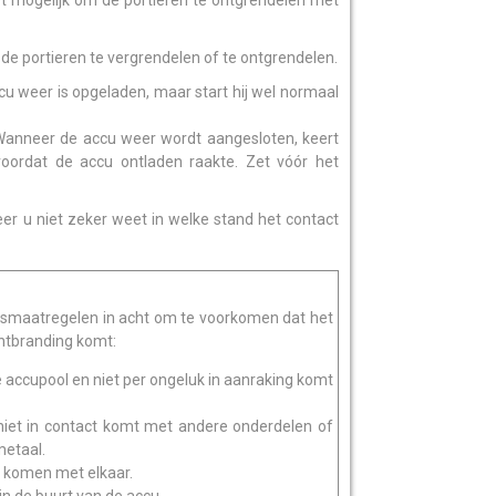
et mogelijk om de portieren te ontgrendelen met
e portieren te vergrendelen of te ontgrendelen.
ccu weer is opgeladen, maar start hij wel normaal
Wanneer de accu weer wordt aangesloten, keert
oordat de accu ontladen raakte. Zet vóór het
eer u niet zeker weet in welke stand het contact
smaatregelen in acht om te voorkomen dat het
ontbranding komt:
e accupool en niet per ongeluk in aanraking komt
 niet in contact komt met andere onderdelen of
metaal.
t komen met elkaar.