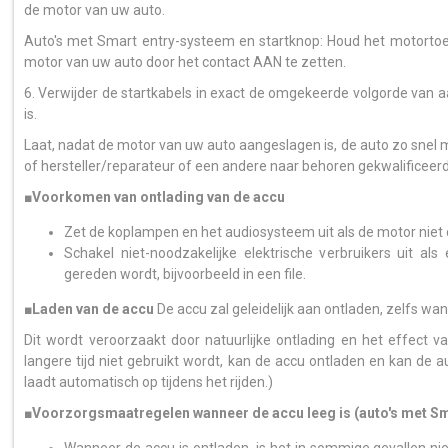
de motor van uw auto.
Auto's met Smart entry-systeem en startknop: Houd het motortoe
motor van uw auto door het contact AAN te zetten.
6. Verwijder de startkabels in exact de omgekeerde volgorde van 
is.
Laat, nadat de motor van uw auto aangeslagen is, de auto zo snel 
of hersteller/reparateur of een andere naar behoren gekwalificeer
■Voorkomen van ontlading van de accu
Zet de koplampen en het audiosysteem uit als de motor niet d
Schakel niet-noodzakelijke elektrische verbruikers uit al
gereden wordt, bijvoorbeeld in een file.
■Laden van de accu
De accu zal geleidelijk aan ontladen, zelfs wann
Dit wordt veroorzaakt door natuurlijke ontlading en het effect v
langere tijd niet gebruikt wordt, kan de accu ontladen en kan de 
laadt automatisch op tijdens het rijden.)
■Voorzorgsmaatregelen wanneer de accu leeg is (auto's met Sm