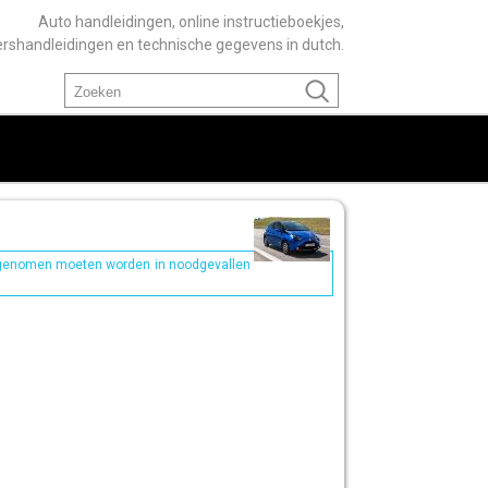
Auto handleidingen, online instructieboekjes,
ershandleidingen en technische gegevens in dutch.
 genomen moeten worden in noodgevallen