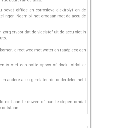
in de buurt van de accu.
u bevat giftige en corrosieve elektrolyt en de
ellingen. Neem bij het omgaan met de accu de
n zorg ervoor dat de vloeistof uit de accu niet in
uto.
 gekomen, direct weg met water en raadpleeg een
en is met een natte spons of doek totdat er
n en andere accu-gerelateerde onderdelen hebt
to niet aan te duwen of aan te slepen omdat
n ontstaan.