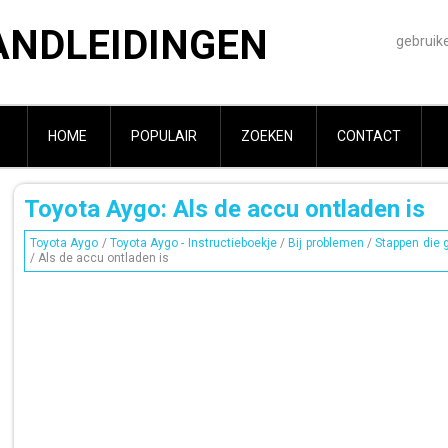
ANDLEIDINGEN
gebruik
HOME
POPULAIR
ZOEKEN
CONTACT
Toyota Aygo: Als de accu ontladen is
Toyota Aygo
/
Toyota Aygo - Instructieboekje
/
Bij problemen
/
Stappen die
/ Als de accu ontladen is