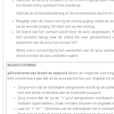
Wanneer de accu is ontladen, is het in sommige gevallen ni
het Smart entry-systeem met startknop.
Gebruik de afstandsbediening of de mechanische sleutel om d
Mogelijk start de motor niet bij de eerste poging nadat de a
na de tweede poging. Dit wijst niet op een storing.
De stand van het contact wordt door de auto opgeslagen. 
het systeem terug naar de stand die was geselecteerd v
losnemen van de accu het contact UIT.
Wees extra voorzichtig bij het aansluiten van de accu wann
stond voordat de accu ontladen raakte.
WAARSCHUWING
■Voorkomen van brand en explosie
Neem de volgende voorzorg
licht ontvlambare gas dat uit de accu kan komen, per ongeluk tot 
Zorg ervoor dat de startkabel aangesloten wordt op de juist
met een ander onderdeel dan de bedoelde accupool.
Zorg ervoor dat de op de "+"-pool aangesloten startkabel
metalen oppervlakken, zoals metalen steunen en ongelakt 
Laat de "+" en "-" klemmen van de startkabels niet in contac