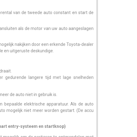
rental van de tweede auto constant en start de
aansluiten als de motor van uw auto aangeslagen
mogelijk nakijken door een erkende Toyota-dealer
de en uitgeruste deskundige.
raait.
s er gedurende langere tijd met lage snelheden
eer de auto niet in gebruik is.
an bepaalde elektrische apparatuur. Als de auto
auto mogelijk niet meer worden gestart. (De accu
art entry-systeem en startknop)