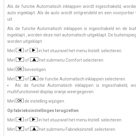
Als de functie Automatisch inklappen wordt ingeschakeld, worden
auto ingeklapt. Als de auto wordt ontgrendeld en een voorportie
uit.
Als de functie Automatisch inklappen is ingeschakeld en de bui
ingeklapt , worden deze niet automatisch uitgeklapt. De buitenspieg
worden uitgeklapt.
Met
of
in het stuurwiel het menu Instell. selecteren.
Met
of
het submenu Comfort selecteren.
Met
bevestigen.
Met
of
de functie Automatisch inklappen selecteren.
Als de functie Automatisch inklappen is ingeschakeld, 
multifunctioneel display oranje weergegeven.
Met
de instelling wijzigen.
Op fabrieksinstellingen terugzetten
Met
of
in het stuurwiel het menu Instell. selecteren.
Met
of
het submenu Fabrieksinstell. selecteren.