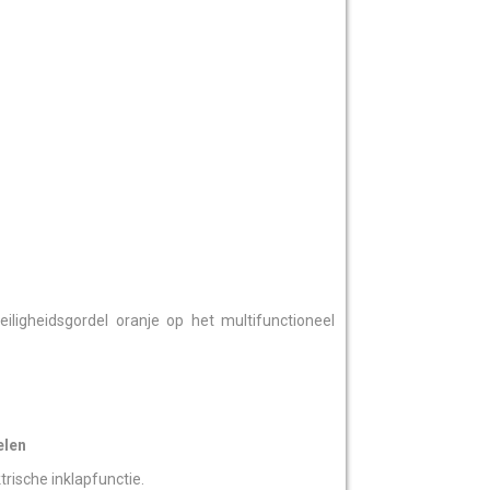
iligheidsgordel oranje op het multifunctioneel
elen
trische inklapfunctie.