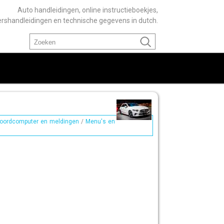
Auto handleidingen, online instructieboekjes,
ershandleidingen en technische gegevens in dutch.
oordcomputer en meldingen
/
Menu's en