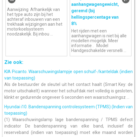
aanhangwagengewicht,
Aanwijzing Afhankelijk van
geremd (bij
het type auto zijn bij het
hellingspercentage van
achteraf inbouwen van een
8%
trekhaak wijzigingen aan het
motorkoelsysteem
Het rijden met een
noodzakelijk. Bij inbou ...
aanhangwagen is niet bij alle
modellen mogelijk. Meer
informatie . Model
Handgeschakelde versnelli ...
Zie ook:
KIA Picanto. Waarschuwingslampje open schuif-/kanteldak (indien
van toepassing)
Als de bestuurder de sleutel uit het contact haalt (Smart Key: de
motor uitschakelt) wanneer het schuifdak niet volledig is gesloten,
klinkt er gedurende ongeveer 6 seconden een waarschuwingsz ...
Hyundai i10. Bandenspanning controlesysteem (TPMS) (Indien van
toepassing)
(1) Waarschuwingslamp lage bandenspanning / TPMS defect
indicator De bandenspanning van elke band, inclusief de
reserveband (indien van toepassing) moet elke maand worden