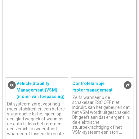
Vehicle Stability
Controlelampje
Management (VSM)
motormanagement
(indien van toepassing)
Zelfs wanneer u de
schakelaar ESC OFF niet
Dit systeem zorgt voor nog
indrukt, kan het gebeuren dat
meer stabiliteit en een betere
het VSM wordt uitgeschakeld.
stuurreactie bij het rijden op
Dit geeft aan dat er ergens in
een glad wegdek of wanneer
de elektrische
de auto tijdens het remmen
stuurbekrachtiging of het
een verschil in weerstand
VSM-systeem een stori ...
waarneemt tussen de rechte
...