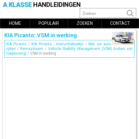
A KLASSE
HANDLEIDINGEN
HOME
POPULAIR
ZOEKEN
CONTACT
KIA Picanto: VSM in werking
KIA Picanto
/
KIA Picanto - Instructieboekje
/
Met uw auto
rijden
/
Remsysteem
/
Vehicle Stability Management (VSM) (indien van
toepassing)
/ VSM in werking