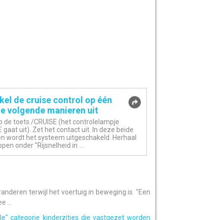
el de cruise control op één
e volgende manieren uit
p de toets /CRUISE (het controlelampje
gaat uit). Zet het contact uit. In deze beide
en wordt het systeem uitgeschakeld. Herhaal
pen onder "Rijsnelheid in ...
anderen terwijl het voertuig in beweging is. "Een
e ...
ele" categorie kinderzitjes die vastgezet worden