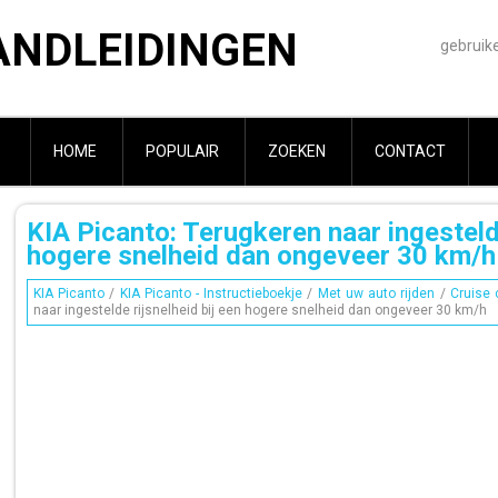
ANDLEIDINGEN
gebruik
HOME
POPULAIR
ZOEKEN
CONTACT
KIA Picanto: Terugkeren naar ingestelde
hogere snelheid dan ongeveer 30 km/h
KIA Picanto
/
KIA Picanto - Instructieboekje
/
Met uw auto rijden
/
Cruise 
naar ingestelde rijsnelheid bij een hogere snelheid dan ongeveer 30 km/h