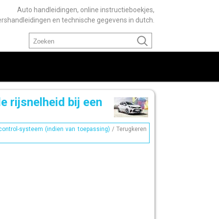
Auto handleidingen, online instructieboekjes,
ershandleidingen en technische gegevens in dutch.
 rijsnelheid bij een
control-systeem (indien van toepassing)
/ Terugkeren