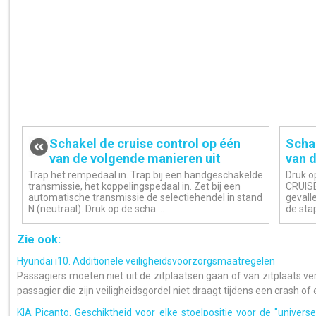
Schakel de cruise control op één
Schak
van de volgende manieren uit
van d
Trap het rempedaal in. Trap bij een handgeschakelde
Druk o
transmissie, het koppelingspedaal in. Zet bij een
CRUISE 
automatische transmissie de selectiehendel in stand
gevall
N (neutraal). Druk op de scha ...
de stap
Zie ook:
Hyundai i10. Additionele veiligheidsvoorzorgsmaatregelen
Passagiers moeten niet uit de zitplaatsen gaan of van zitplaats ver
passagier die zijn veiligheidsgordel niet draagt tijdens een crash of e
KIA Picanto. Geschiktheid voor elke stoelpositie voor de "univers