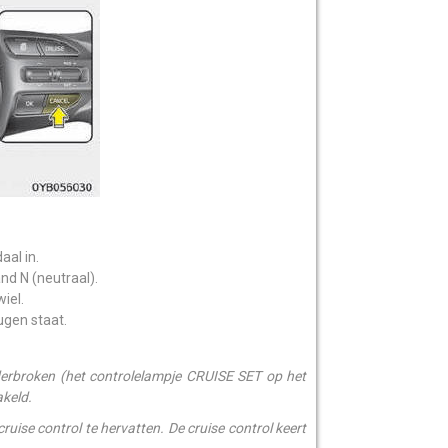
aal in.
nd N (neutraal).
iel.
ugen staat.
derbroken (het controlelampje CRUISE SET op het
akeld.
uise control te hervatten. De cruise control keert