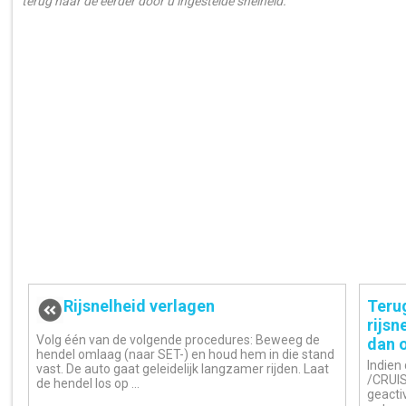
terug naar de eerder door u ingestelde snelheid.
Rijsnelheid verlagen
Teru
rijsn
Volg één van de volgende procedures: Beweeg de
dan 
hendel omlaag (naar SET-) en houd hem in die stand
Indien 
vast. De auto gaat geleidelijk langzamer rijden. Laat
/CRUIS
de hendel los op ...
geacti