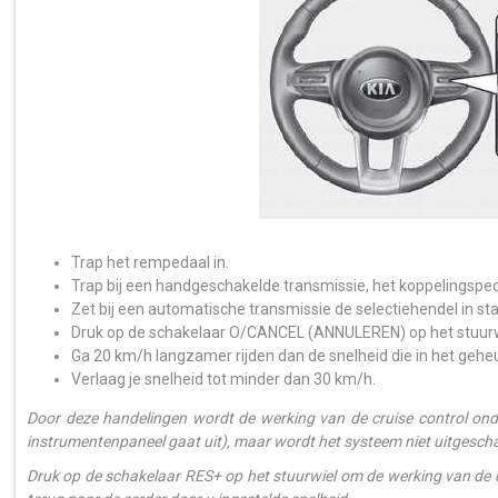
Trap het rempedaal in.
Trap bij een handgeschakelde transmissie, het koppelingsped
Zet bij een automatische transmissie de selectiehendel in sta
Druk op de schakelaar O/CANCEL (ANNULEREN) op het stuurw
Ga 20 km/h langzamer rijden dan de snelheid die in het gehe
Verlaag je snelheid tot minder dan 30 km/h.
Door deze handelingen wordt de werking van de cruise control on
instrumentenpaneel gaat uit), maar wordt het systeem niet uitgesch
Druk op de schakelaar RES+ op het stuurwiel om de werking van de cr