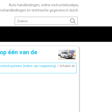
Auto handleidingen, online instructieboekjes,
ershandleidingen en technische gegevens in dutch.
 op één van de
control-systeem (indien van toepassing)
/ Schakel de