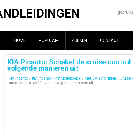
ANDLEIDINGEN
gebruik
HOME
POPULAIR
ZOEKEN
CONTACT
KIA Picanto: Schakel de cruise control
volgende manieren uit
KIA Picanto
/
KIA Picanto - Instructieboekje
/
Met uw auto rijden
/
Cruise 
cruise control op één van de volgende manieren uit