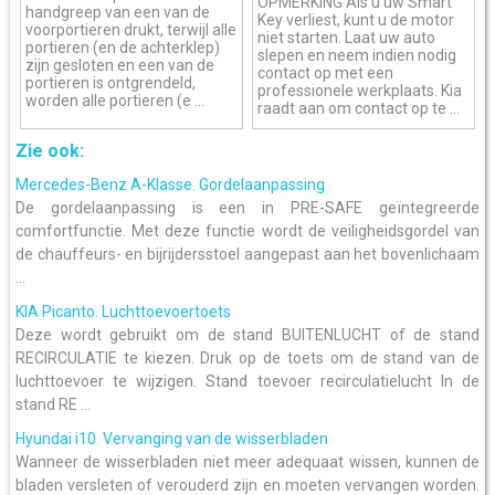
OPMERKING Als u uw Smart
handgreep van een van de
Key verliest, kunt u de motor
voorportieren drukt, terwijl alle
niet starten. Laat uw auto
portieren (en de achterklep)
slepen en neem indien nodig
zijn gesloten en een van de
contact op met een
portieren is ontgrendeld,
professionele werkplaats. Kia
worden alle portieren (e ...
raadt aan om contact op te ...
Zie ook:
Mercedes-Benz A-Klasse. Gordelaanpassing
De gordelaanpassing is een in PRE-SAFE geïntegreerde
comfortfunctie. Met deze functie wordt de veiligheidsgordel van
de chauffeurs- en bijrijdersstoel aangepast aan het bovenlichaam
...
KIA Picanto. Luchttoevoertoets
Deze wordt gebruikt om de stand BUITENLUCHT of de stand
RECIRCULATIE te kiezen. Druk op de toets om de stand van de
luchttoevoer te wijzigen. Stand toevoer recirculatielucht In de
stand RE ...
Hyundai i10. Vervanging van de wisserbladen
Wanneer de wisserbladen niet meer adequaat wissen, kunnen de
bladen versleten of verouderd zijn en moeten vervangen worden.