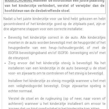
WAARSCHUWING
Wanneer de hoofdsteun een juiste plaatsing
van het kinderzitje verhindert, verstel of verwijder dan de
hoofdsteun van de desbetreffende stoel.
Nadat u het juiste kinderzitje voor uw kind hebt gekozen en hebt
gecontroleerd of het kinderzitje goed op de zitplaats past, zijn er
drie algemene stappen voor een correcte installatie:
Bevestig het kinderzitje correct in de auto. Alle kinderzitjes
moeten in de auto worden bevestigd met de heupgordel of het
heupgedeelte van een heup-/schoudergordel, of met de
ISOFIX-bevestigingsband en/of ISOFIX- bevestiging en/of met
de steunpoot.
Zorg ervoor dat het kinderzitje stevig is bevestigd. Na het
installeren van een kinderzitje in de auto beweegt u de stoel
voor- en zijwaarts om te controleren of het stevig is bevestigd.
Installeer het kinderzitje zo stevig mogelijk wanneer u het met
een veiligheidsgordel bevestigt. Enige zijwaartse speling is
echter normaal.
Verstel de stoel en de rugleuning (op of neer, naar voren of
achteren) wanneer u het kinderzitje installeert om ervoor te
zorgen dat uw kind comfortabel in het kinderzitje kan zitten.