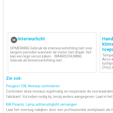
Interieurlicht
Hand
klima
OPMERKING Gebruik de interieurverlichting niet voor
toep
langere perioden wanneer de motor niet draait. Het
Temper
kan een lege veroorzaken. WAARSCHUWING
Airco-
Gebruik de binnenverlichting niet ...
luchtp
(fris))
Zie ook:
Peugeot 108. Niveaus controleren
Controleer deze niveaus regelmatig en respecteer de voorwaarde
fabrikant. Vul indien nodig bij, tenzij anders aangegeven. Laat in het 
KIA Picanto. Lamp achteruitrijlicht vervangen
Laat het voertuig nakijken door een professionele werkplaats als he