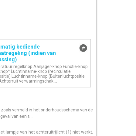
matig bediende
atregeling (indien van
assing)
atuur regelknop Aanjager-knop Functie-knop
knop* Luchtinname-knop (recirculatie
ositie) Luchtinname-knop (Buitenluchtpositie
 Achterruit verwarmingschak ...
n zoals vermeld in het onderhoudsschema van de
geval van een s ...
t lampje van het achteruitrijlicht (1) niet werkt.