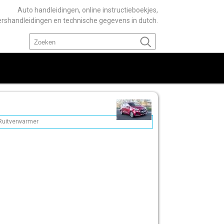
Auto handleidingen, online instructieboekjes,
ershandleidingen en technische gegevens in dutch.
Ruitverwarmer