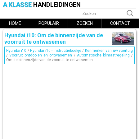
A KLASSE
HANDLEIDINGEN
HOME
POPULAIR
ZOEKEN
CONTACT
Hyundai i10: Om de binnenzijde van de
voorruit te ontwasemen
Hyundai i10
/
Hyundai i10 - Instructieboekje
/
Kenmerken van uw voertuig
/
Voorruit ontdooien en ontwasemen
/
Automatische klimaatregeling
/
Om de binnenzijde van de voorruit te ontwasemen