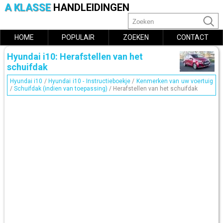
A KLASSE
HANDLEIDINGEN
HOME
POPULAIR
ZOEKEN
CONTACT
Hyundai i10: Herafstellen van het
schuifdak
Hyundai i10
/
Hyundai i10 - Instructieboekje
/
Kenmerken van uw voertuig
/
Schuifdak (indien van toepassing)
/ Herafstellen van het schuifdak