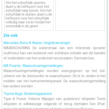
...
Om het schuifdak openen,
duwt u de hefboom voor het
schuifdak naar boven. Om het
schuifdak te sluiten, duwt u de
hefboom voor het schuifdak
volledig naar voren totdat het
zonnedak in de gewe ...
Zie ook:
Mercedes-Benz A-Klasse. Hogedrukreiniger
WAARSCHUWING De waterstraal van een roterende sproeier
(vuilfrees) kan van buitenaf niet zichtbare schade aan de banden
of onderdelen van het onderstel veroorzaken. Dermate bes ...
KIA Picanto. Waarschuwingsmeldingen
Waarschuwingsmeldingen worden weergegeven op het lcd-
scherm om de bestuurder te waarschuwen. Dit is te vinden in het
midden van het instrumentenpaneel. De waarschuwingsmelding
kan anders worden ...
Toyota Aygo. Bedieningspaneel
Type A Power Volume Wijzigen van audiobron/ afspelen Toets
afspelen in willekeurige volgorde of terug Herhalen Een iPod-
menu/muziekstuk selecteren of items selecteren iPod-me ...