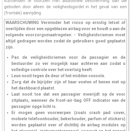
inzittenden te voorzien met additionele bescherming dan die
geboden door alleen de veiligheidsgordel in het geval van een
(frontale) aanrijding.
WAARSCHUWING Verminder het risico op ernstig letsel of
overlijden door een opgeblazen airbag voor en houdt u aan de
volgende voorzorgsmaatregelen: - Veiligheidsriemen moet
altijd gedragen worden zodat de gebruikers goed geplaatst
zijn.
Pas de veiligheidsriemen voor de passagier en de
bestuurder zo ver mogelijk naar achteren aan zodat u
volledige controle over het voertuig heeft.
Leun nooit tegen de deur of het midden console.
Zorg dat de bijrijder zijn of haar voeten of benen niet op
het dashboard plaatst.
Laat nooit toe dat een passagier meerijdt op de voor
zitplaats, wanneer de front-air-bag OFF indicator van de
passagier opge licht is.
Er mogen geen voorwerpen (zoals crash pad cover,
mobiele telefoonhouder, bekerhouder, parfum of stickers)
worden geplaatst over of dichtbij de airbag modules op