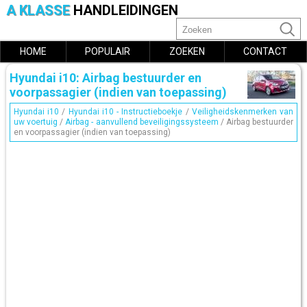
A KLASSE
HANDLEIDINGEN
HOME
POPULAIR
ZOEKEN
CONTACT
Hyundai i10: Airbag bestuurder en
voorpassagier (indien van toepassing)
Hyundai i10
/
Hyundai i10 - Instructieboekje
/
Veiligheidskenmerken van
uw voertuig
/
Airbag - aanvullend beveiligingssysteem
/ Airbag bestuurder
en voorpassagier (indien van toepassing)