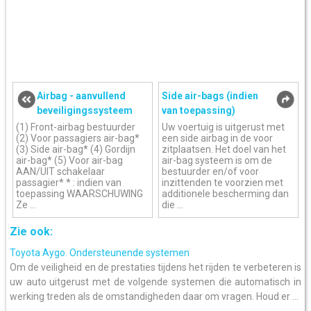
Airbag - aanvullend
Side air-bags (indien
beveiligingssysteem
van toepassing)
(1) Front-airbag bestuurder
Uw voertuig is uitgerust met
(2) Voor passagiers air-bag*
een side airbag in de voor
(3) Side air-bag* (4) Gordijn
zitplaatsen. Het doel van het
air-bag* (5) Voor air-bag
air-bag systeem is om de
AAN/UIT schakelaar
bestuurder en/of voor
passagier* * : indien van
inzittenden te voorzien met
toepassing WAARSCHUWING
additionele bescherming dan
Ze ...
die ...
Zie ook:
Toyota Aygo. Ondersteunende systemen
Om de veiligheid en de prestaties tijdens het rijden te verbeteren is
uw auto uitgerust met de volgende systemen die automatisch in
werking treden als de omstandigheden daar om vragen. Houd er ...