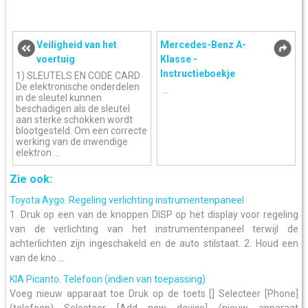
Veiligheid van het
Mercedes-Benz A-
voertuig
Klasse -
Instructieboekje
1) SLEUTELS EN CODE CARD
De elektronische onderdelen
...
in de sleutel kunnen
beschadigen als de sleutel
aan sterke schokken wordt
blootgesteld. Om een correcte
werking van de inwendige
elektron ...
Zie ook:
Toyota Aygo. Regeling verlichting instrumentenpaneel
1. Druk op een van de knoppen DISP op het display voor regeling
van de verlichting van het instrumentenpaneel terwijl de
achterlichten zijn ingeschakeld en de auto stilstaat. 2. Houd een
van de kno ...
KIA Picanto. Telefoon (indien van toepassing)
Voeg nieuw apparaat toe Druk op de toets [] Selecteer [Phone]
(telefoon) Selecteer [Add new device] (nieuw apparaat