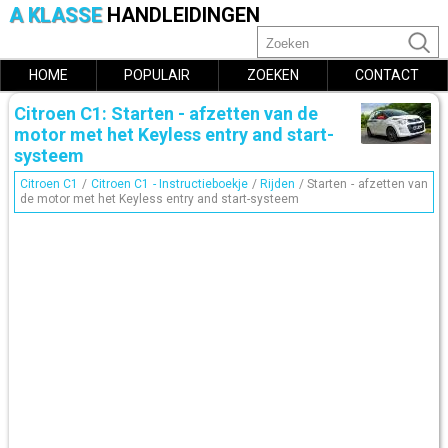
A KLASSE
HANDLEIDINGEN
HOME
POPULAIR
ZOEKEN
CONTACT
Citroen C1: Starten - afzetten van de
motor met het Keyless entry and start-
systeem
Citroen C1
/
Citroen C1 - Instructieboekje
/
Rijden
/ Starten - afzetten van
de motor met het Keyless entry and start-systeem