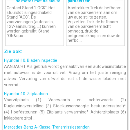
de motor met de sleutel
parkeerrem
Contact Stand "LOCK". Het
Aantrekken Trek de hefboom
stuurslot is ingeschakeld.
van de parkeerrem aan om
Stand "ACC". De
uw auto stil te zetten.
voorzieningen (autoradio,
Vrijzetten Trek de hefboom
12V-aansluiting, ...) kunnen
van de parkeerrem licht
worden gebruikt. Stand
omhoog, druk de
"ON&quo ...
ontgrendelknop in en duw de
hefbo ...
Zie ook:
Hyundai i10. Bladen inspectie
AANDACHT Als gebruik wordt gemaakt van een autowasinstalatie
met autowas is de voorruit vet. Vraag om het juiste reiniging
advies. Vervuiling van ofwel de ruit of de wisser bladen met
vreemd ...
Hyundai i10. Zitplaatsen
Voorzitplaats (1) Voorwaarts en achterwaarts (2)
Rugleuningverstelling (3) Stoelkussenhoogte bestuurdersstoel)*
(4) Hoofdsteunen (5) Zitplaats verwarming* Achterzitplaats (6)
Inklapbare zitpl ...
Mercedes-Benz A-Klasse. Transmissiestanden