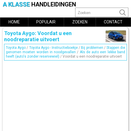
A KLASSE
HANDLEIDINGEN
HOME
POPULAIR
ZOEKEN
CONTACT
Toyota Aygo: Voordat u een
noodreparatie uitvoert
Toyota Aygo
/
Toyota Aygo - Instructieboekje
/
Bij problemen
/
Stappen die
genomen moeten worden in noodgevallen
/
Als de auto een lekke band
heeft (auto's zonder reservewiel)
/ Voordat u een noodreparatie uitvoert