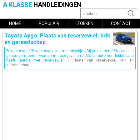
A KLASSE
HANDLEIDINGEN
HOME
POPULAIR
ZOEKEN
CONTACT
Toyota Aygo: Plaats van reservewiel, krik
en gereedschap
Toyota Aygo
/
Toyota Aygo - Instructieboekje
/
Bij problemen
/
Stappen die
genomen moeten worden in noodgevallen
/
Als de auto een lekke band
heeft (auto's met reservewiel)
/ Plaats van reservewiel, krik en
gereedschap