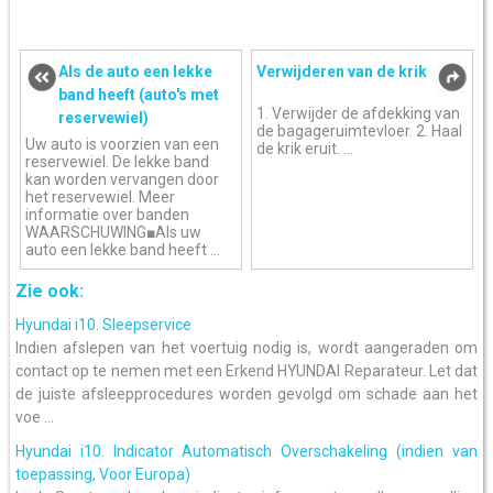
Als de auto een lekke
Verwijderen van de krik
band heeft (auto's met
1. Verwijder de afdekking van
reservewiel)
de bagageruimtevloer. 2. Haal
Uw auto is voorzien van een
de krik eruit. ...
reservewiel. De lekke band
kan worden vervangen door
het reservewiel. Meer
informatie over banden
WAARSCHUWING■Als uw
auto een lekke band heeft ...
Zie ook:
Hyundai i10. Sleepservice
Indien afslepen van het voertuig nodig is, wordt aangeraden om
contact op te nemen met een Erkend HYUNDAI Reparateur. Let dat
de juiste afsleepprocedures worden gevolgd om schade aan het
voe ...
Hyundai i10. Indicator Automatisch Overschakeling (indien van
toepassing, Voor Europa)