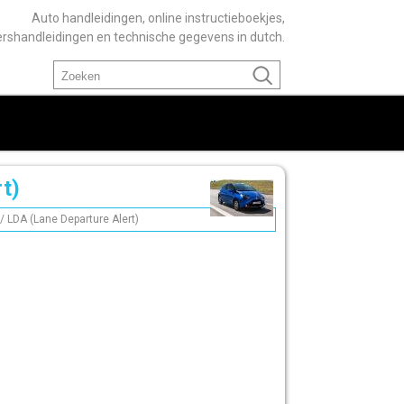
Auto handleidingen, online instructieboekjes,
ershandleidingen en technische gegevens in dutch.
t)
/ LDA (Lane Departure Alert)