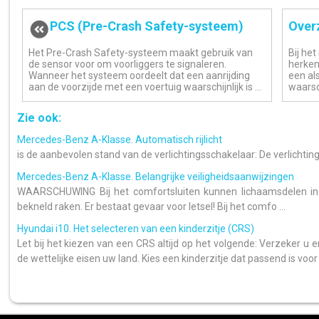
PCS (Pre-Crash Safety-systeem)
Overz
Het Pre-Crash Safety-systeem maakt gebruik van
Bij he
de sensor voor om voorliggers te signaleren.
herken
Wanneer het systeem oordeelt dat een aanrijding
een al
aan de voorzijde met een voertuig waarschijnlijk is ...
waarsc
Zie ook:
Mercedes-Benz A-Klasse. Automatisch rijlicht
is de aanbevolen stand van de verlichtingsschakelaar: De verlichting
Mercedes-Benz A-Klasse. Belangrijke veiligheidsaanwijzingen
WAARSCHUWING Bij het comfortsluiten kunnen lichaamsdelen in he
bekneld raken. Er bestaat gevaar voor letsel! Bij het comfo ...
Hyundai i10. Het selecteren van een kinderzitje (CRS)
Let bij het kiezen van een CRS altijd op het volgende: Verzeker u e
de wettelijke eisen uw land. Kies een kinderzitje dat passend is voor .