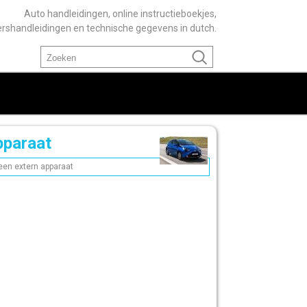
Auto handleidingen, online instructieboekjes,
ershandleidingen en technische gegevens in dutch.
pparaat
een extern apparaat