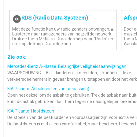
RDS (Radio Data Systeem)
Afsp
Met deze functie kan uw radio zenders ontvangen. ■
Door e
Luisteren naar radiozenders van hetzelfde netwerk
muziek
Druk de toets MENU in. Draai de knop naar "Radio" en
toets 
druk op de knop. Draai de knop ...
Aanslui
Zie ook:
Mercedes-Benz A-Klasse. Belangrijke veiligheidsaanwijzingen
WAARSCHUWING Als kinderen meerijden, kunnen deze:
verkeersdeelnemers in gevaar brengen uitstappen en door het verke
KIA Picanto. Asbak (indien van toepassing)
Open het deksel om de asbak te gebruiken. Trek de asbak naar bui
kunt de asbak gebruiken door hem tegen de naastgelegen bekerhoude
KIA Picanto. Hoofdsteun
De stoelen van de bestuurder en voorpassagier zijn voor extra vei
De hoofdsteun is niet alleen comfortabel, maar beschermt tevens ho