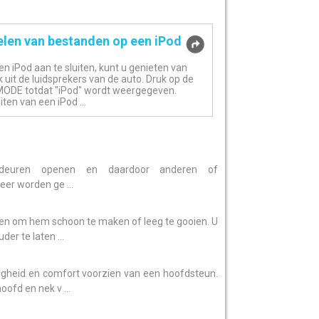
elen van bestanden op een iPod
en iPod aan te sluiten, kunt u genieten van
 uit de luidsprekers van de auto. Druk op de
MODE totdat "iPod" wordt weergegeven.
ten van een iPod ...
 deuren openen en daardoor anderen of
er worden ge ...
ten om hem schoon te maken of leeg te gooien. U
r te laten ...
ligheid en comfort voorzien van een hoofdsteun.
ofd en nek v ...