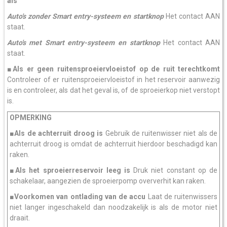
als
Auto's zonder Smart entry-systeem en startknop
Het contact AAN
staat.
Auto's met Smart entry-systeem en startknop
Het contact AAN
staat.
■Als er geen ruitensproeiervloeistof op de ruit terechtkomt
Controleer of er ruitensproeiervloeistof in het reservoir aanwezig
is en controleer, als dat het geval is, of de sproeierkop niet verstopt
is.
OPMERKING
■Als de achterruit droog is
Gebruik de ruitenwisser niet als de
achterruit droog is omdat de achterruit hierdoor beschadigd kan
raken.
■Als het sproeierreservoir leeg is
Druk niet constant op de
schakelaar, aangezien de sproeierpomp oververhit kan raken.
■Voorkomen van ontlading van de accu
Laat de ruitenwissers
niet langer ingeschakeld dan noodzakelijk is als de motor niet
draait.