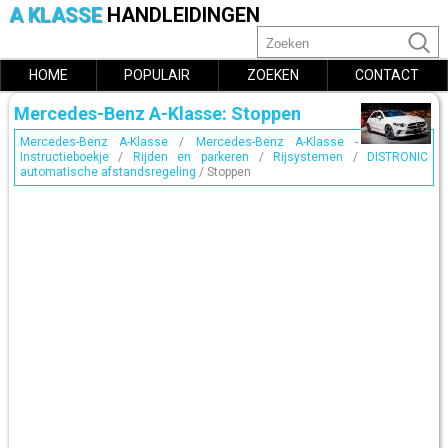
A KLASSE
HANDLEIDINGEN
HOME
POPULAIR
ZOEKEN
CONTACT
Mercedes-Benz A-Klasse: Stoppen
Mercedes-Benz A-Klasse
/
Mercedes-Benz A-Klasse -
Instructieboekje
/
Rijden en parkeren
/
Rijsystemen
/
DISTRONIC
automatische afstandsregeling
/ Stoppen