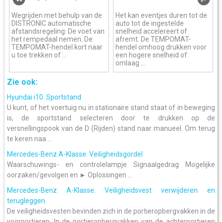
Wegrijden met behulp van de
Het kan eventjes duren tot de
DISTRONIC automatische
auto tot de ingestelde
afstandsregeling: De voet van
snelheid accelereert of
het rempedaal nemen. De
afremt. De TEMPOMAT-
TEMPOMAT-hendel kort naar
hendel omhoog drukken voor
u toe trekken of ...
een hogere snelheid of
omlaag ...
Zie ook:
Hyundai i10. Sportstand
U kunt, of het voertuig nu in stationaire stand staat of in beweging
is, de sportstand selecteren door te drukken op de
versnellingspook van de D (Rijden) stand naar manueel. Om terug
te keren naa ...
Mercedes-Benz A-Klasse. Veiligheidsgordel
Waarschuwings- en controlelampje Signaalgedrag Mogelijke
oorzaken/gevolgen en ► Oplossingen ...
Mercedes-Benz A-Klasse. Veiligheidsvest verwijderen en
terugleggen
De veiligheidsvesten bevinden zich in de portieropbergvakken in de
voorportieren. In de portieropbergvakken van de achterportieren