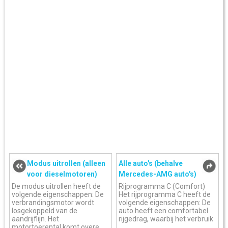
Modus uitrollen (alleen
Alle auto's (behalve
voor dieselmotoren)
Mercedes-AMG auto's)
De modus uitrollen heeft de
Rijprogramma C (Comfort)
volgende eigenschappen: De
Het rijprogramma C heeft de
verbrandingsmotor wordt
volgende eigenschappen: De
losgekoppeld van de
auto heeft een comfortabel
aandrijflijn. Het
rijgedrag, waarbij het verbruik
motortoerental komt overe ...
...