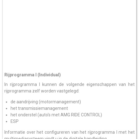
Rijprogramma I (Individual)
In rijprogramma I kunnen de volgende eigenschappen van het
rijprogramma zelf worden vastgelegd:
de aandrijving (motormanagement)
het transmissiemanagement
het onderstel (auto's met AMG RIDE CONTROL)
ESP
Informatie over het configureren van het rijprogramma I met het
multimediasysteem vindt u in de digitale handleiding.