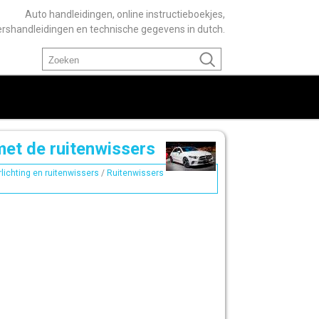
Auto handleidingen, online instructieboekjes,
ershandleidingen en technische gegevens in dutch.
et de ruitenwissers
lichting en ruitenwissers
/
Ruitenwissers