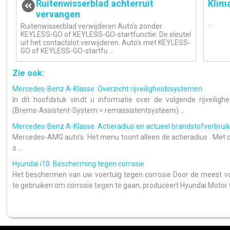
Ruitenwisserblad achterruit
Klim
vervangen
...
Ruitenwisserblad verwijderen Auto's zonder
KEYLESS-GO of KEYLESS-GO-startfunctie: De sleutel
uit het contactslot verwijderen. Auto's met KEYLESS-
GO of KEYLESS-GO-startfu ...
Zie ook:
Mercedes-Benz A-Klasse. Overzicht rijveiligheidssystemen
In dit hoofdstuk vindt u informatie over de volgende rijveili
(Brems-Assistent-System = remassistentsysteem) ...
Mercedes-Benz A-Klasse. Actieradius en actueel brandstofverbrui
Mercedes-AMG auto's: Het menu toont alleen de actieradius . Met o
o ...
Hyundai i10. Bescherming tegen corrosie
Het beschermen van uw voertuig tegen corrosie Door de meest 
te gebruiken om corrosie tegen te gaan, produceert Hyundai Motor 