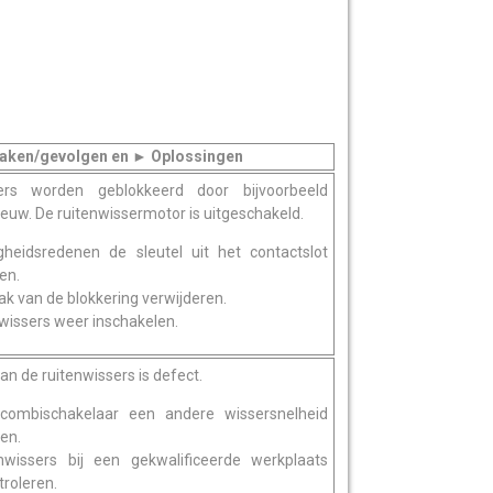
zaken/gevolgen en
Oplossingen
►
ers worden geblokkeerd door bijvoorbeeld
euw. De ruitenwissermotor is uitgeschakeld.
gheidsredenen de sleutel uit het contactslot
en.
k van de blokkering verwijderen.
wissers weer inschakelen.
an de ruitenwissers is defect.
combischakelaar een andere wissersnelheid
en.
nwissers bij een gekwalificeerde werkplaats
troleren.