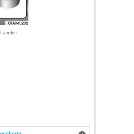
st worden.
escherm