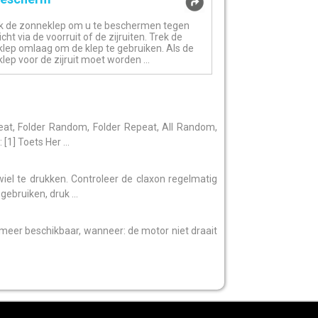
k de zonneklep om u te beschermen tegen
licht via de voorruit of de zijruiten. Trek de
lep omlaag om de klep te gebruiken. Als de
ep voor de zijruit moet worden ...
at, Folder Random, Folder Repeat, All Random,
1] Toets Her ...
iel te drukken. Controleer de claxon regelmatig
ebruiken, druk ...
meer beschikbaar, wanneer: de motor niet draait