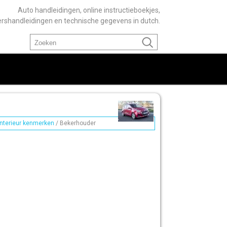
Auto handleidingen, online instructieboekjes,
ershandleidingen en technische gegevens in dutch.
Interieur kenmerken
/ Bekerhouder