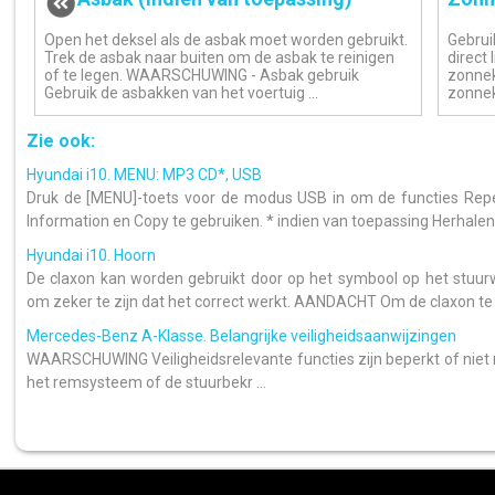
Open het deksel als de asbak moet worden gebruikt.
Gebrui
Trek de asbak naar buiten om de asbak te reinigen
direct 
of te legen. WAARSCHUWING - Asbak gebruik
zonnek
Gebruik de asbakken van het voertuig ...
zonnekl
Zie ook:
Hyundai i10. MENU: MP3 CD*, USB
Druk de [MENU]-toets voor de modus USB in om de functies Repe
Information en Copy te gebruiken. * indien van toepassing Herhalen: [
Hyundai i10. Hoorn
De claxon kan worden gebruikt door op het symbool op het stuurw
om zeker te zijn dat het correct werkt. AANDACHT Om de claxon te g
Mercedes-Benz A-Klasse. Belangrijke veiligheidsaanwijzingen
WAARSCHUWING Veiligheidsrelevante functies zijn beperkt of niet 
het remsysteem of de stuurbekr ...