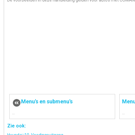
De voorbeelden in deze handleiding gelden voor auto's met COMAN
Menu's en submenu's
Menu
...
...
Zie ook: