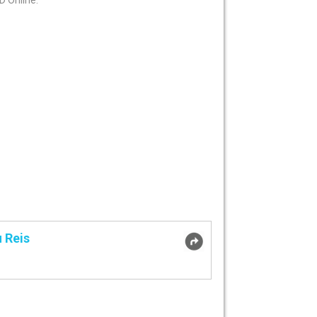
D Online.
 Reis