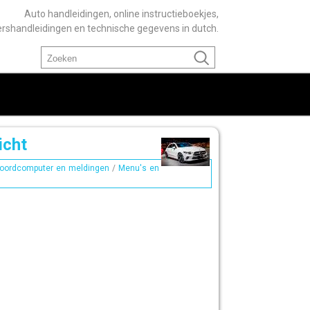
Auto handleidingen, online instructieboekjes,
ershandleidingen en technische gegevens in dutch.
icht
oordcomputer en meldingen
/
Menu's en