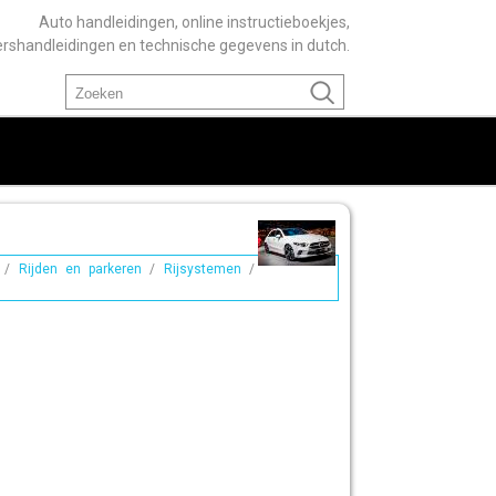
Auto handleidingen, online instructieboekjes,
ershandleidingen en technische gegevens in dutch.
/
Rijden en parkeren
/
Rijsystemen
/