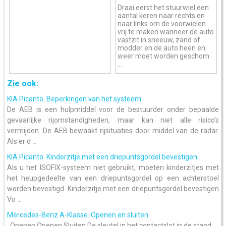
Draai eerst het stuurwiel een
aantal keren naar rechts en
naar links om de voorwielen
vrij te maken wanneer de auto
vastzit in sneeuw, zand of
modder en de auto heen en
weer moet worden geschom
...
Zie ook:
KIA Picanto. Beperkingen van het systeem
De AEB is een hulpmiddel voor de bestuurder onder bepaalde
gevaarlijke rijomstandigheden, maar kan niet alle risico's
vermijden. De AEB bewaakt rijsituaties door middel van de radar.
Als er d ...
KIA Picanto. Kinderzitje met een driepuntsgordel bevestigen
Als u het ISOFIX-systeem niet gebruikt, moeten kinderzitjes met
het heupgedeelte van een driepuntsgordel op een achterstoel
worden bevestigd. Kinderzitje met een driepuntsgordel bevestigen
Vo ...
Mercedes-Benz A-Klasse. Openen en sluiten
Openen Openen Sluiten De sleutel in het contactslot in de stand ...