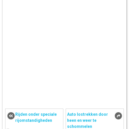
Rijden onder speciale
Auto lostrekken door
rijomstandigheden
heen en weer te
schommelen
...