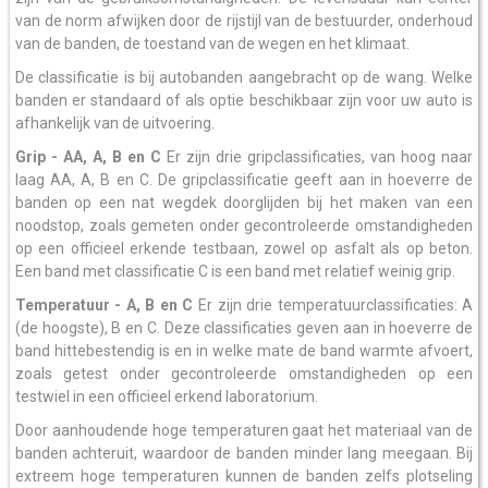
van de norm afwijken door de rijstijl van de bestuurder, onderhoud
van de banden, de toestand van de wegen en het klimaat.
De classificatie is bij autobanden aangebracht op de wang. Welke
banden er standaard of als optie beschikbaar zijn voor uw auto is
afhankelijk van de uitvoering.
Grip - AA, A, B en C
Er zijn drie gripclassificaties, van hoog naar
laag AA, A, B en C. De gripclassificatie geeft aan in hoeverre de
banden op een nat wegdek doorglijden bij het maken van een
noodstop, zoals gemeten onder gecontroleerde omstandigheden
op een officieel erkende testbaan, zowel op asfalt als op beton.
Een band met classificatie C is een band met relatief weinig grip.
Temperatuur - A, B en C
Er zijn drie temperatuurclassificaties: A
(de hoogste), B en C. Deze classificaties geven aan in hoeverre de
band hittebestendig is en in welke mate de band warmte afvoert,
zoals getest onder gecontroleerde omstandigheden op een
testwiel in een officieel erkend laboratorium.
Door aanhoudende hoge temperaturen gaat het materiaal van de
banden achteruit, waardoor de banden minder lang meegaan. Bij
extreem hoge temperaturen kunnen de banden zelfs plotseling