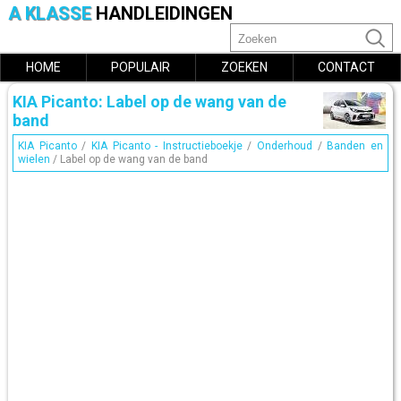
A KLASSE
HANDLEIDINGEN
HOME
POPULAIR
ZOEKEN
CONTACT
KIA Picanto: Label op de wang van de
band
KIA Picanto
/
KIA Picanto - Instructieboekje
/
Onderhoud
/
Banden en
wielen
/ Label op de wang van de band