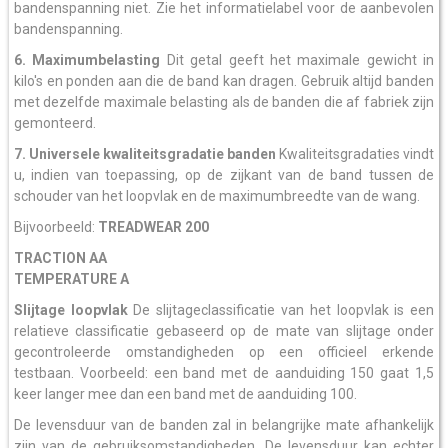
bandenspanning niet. Zie het informatielabel voor de aanbevolen
bandenspanning.
6. Maximumbelasting
Dit getal geeft het maximale gewicht in
kilo's en ponden aan die de band kan dragen. Gebruik altijd banden
met dezelfde maximale belasting als de banden die af fabriek zijn
gemonteerd.
7. Universele kwaliteitsgradatie banden
Kwaliteitsgradaties vindt
u, indien van toepassing, op de zijkant van de band tussen de
schouder van het loopvlak en de maximumbreedte van de wang.
Bijvoorbeeld:
TREADWEAR 200
TRACTION AA
TEMPERATURE A
Slijtage loopvlak
De slijtageclassificatie van het loopvlak is een
relatieve classificatie gebaseerd op de mate van slijtage onder
gecontroleerde omstandigheden op een officieel erkende
testbaan. Voorbeeld: een band met de aanduiding 150 gaat 1,5
keer langer mee dan een band met de aanduiding 100.
De levensduur van de banden zal in belangrijke mate afhankelijk
zijn van de gebruiksomstandigheden. De levensduur kan echter