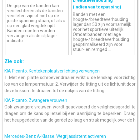
breedteverhouding
De grip van de banden kan
(indien van toepassing)
verslechteren als de banden
Banden met een
versleten zijn of niet op de
hoogte-/breedteverhouding
juiste spanning staan, of als u
lager dan 50 zijn voornamelijk
op een glad wegdek rijdt.
voor het sportieve uiterlijk.
Banden moeten worden
Omdat banden met lage
vervangen als de slijtage-
hoogte-/ breedteverhouding
indicato ...
geoptimaliseerd zijn voor
stuur- en remged ...
Zie ook:
KIA Picanto. Kentekenplaatverlichting vervangen
1. Met een platte schroevendraaier wrikt u de lenskap voorzichtig
los van de lamparmatuur. 2. Verwijder de fitting uit de lichtunit door
deze linksom te draaien tot de nokjes van de fitting ...
KIA Picanto. Zwangere vrouwen
Ook zwangere vrouwen wordt geadviseerd de veiligheidsgordel te
dragen om de kans op letsel bij een aanrijding te beperken. Draag
het heupgedeelte van de gordel zo laag en strak mogelijk over de h
...
Mercedes-Benz A-Klasse. Wegrijassistent activeren