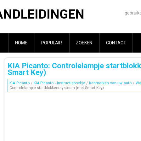
ANDLEIDINGEN
gebruik
HOME
POPULAIR
ZOEKEN
CONTACT
KIA Picanto: Controlelampje startblo
Smart Key)
KIA Picanto
/
KIA Picanto - Instructieboekje
/
Kenmerken van uw auto
/
Wa
Controlelampje startblokkeersysteem (met Smart Key)