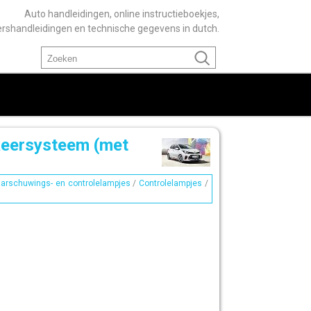
Auto handleidingen, online instructieboekjes,
ershandleidingen en technische gegevens in dutch.
kkeersysteem (met
arschuwings- en controlelampjes
/
Controlelampjes
/