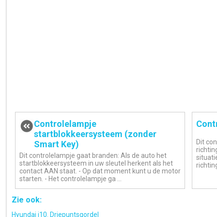
Controlelampje
Cont
startblokkeersysteem (zonder
Dit con
Smart Key)
richti
Dit controlelampje gaat branden: Als de auto het
situati
startblokkeersysteem in uw sleutel herkent als het
richtin
contact AAN staat. - Op dat moment kunt u de motor
starten. - Het controlelampje ga ...
Zie ook:
Hyundai i10. Driepuntsgordel