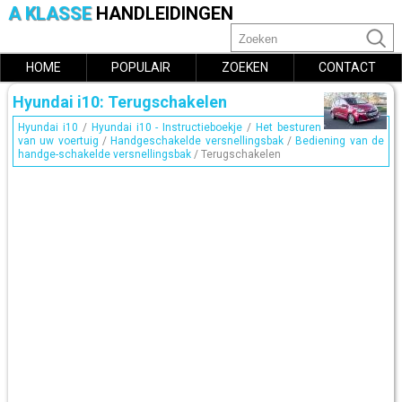
A KLASSE
HANDLEIDINGEN
HOME
POPULAIR
ZOEKEN
CONTACT
Hyundai i10: Terugschakelen
Hyundai i10
/
Hyundai i10 - Instructieboekje
/
Het besturen
van uw voertuig
/
Handgeschakelde versnellingsbak
/
Bediening van de
handge-schakelde versnellingsbak
/ Terugschakelen