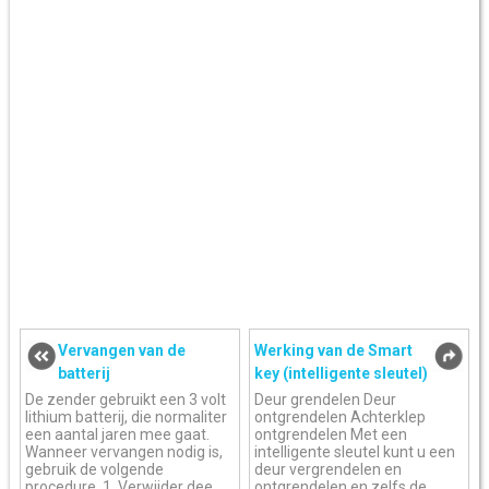
Vervangen van de
Werking van de Smart
batterij
key (intelligente sleutel)
De zender gebruikt een 3 volt
Deur grendelen Deur
lithium batterij, die normaliter
ontgrendelen Achterklep
een aantal jaren mee gaat.
ontgrendelen Met een
Wanneer vervangen nodig is,
intelligente sleutel kunt u een
gebruik de volgende
deur vergrendelen en
procedure. 1. Verwijder dee
ontgrendelen en zelfs de