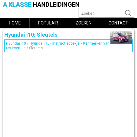
A KLASSE
HANDLEIDINGEN
HOME
POPULAIR
ZOEKEN
CONTACT
Hyundai i10: Sleutels
Hyundai i10
/
Hyundai i10 - Instructieboekje
/
Kenmerken van
uw voertuig
/ Sleutels