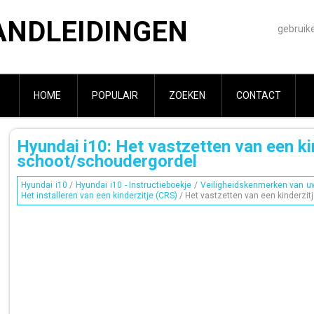
ANDLEIDINGEN
gebruik
HOME
POPULAIR
ZOEKEN
CONTACT
Hyundai i10: Het vastzetten van een ki
schoot/schoudergordel
Hyundai i10
/
Hyundai i10 - Instructieboekje
/
Veiligheidskenmerken van uw
Het installeren van een kinderzitje (CRS)
/ Het vastzetten van een kinderzi