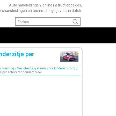
Auto handleidingen, online instructieboekjes,
ershandleidingen en technische gegevens in dutch.
nderzitje per
 voertuig
/
Veiligheidssysteem voor kinderen (CRS)
/
tje per schoot/schoudergordel