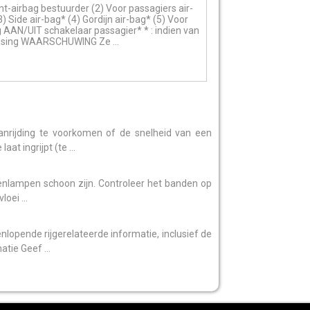
nt-airbag bestuurder (2) Voor passagiers air-
) Side air-bag* (4) Gordijn air-bag* (5) Voor
g AAN/UIT schakelaar passagier* * : indien van
sing WAARSCHUWING Ze ...
 aanrijding te voorkomen of de snelheid van een
at ingrijpt (te ...
tenlampen schoon zijn. Controleer het banden op
oei ...
enlopende rijgerelateerde informatie, inclusief de
tie Geef ...