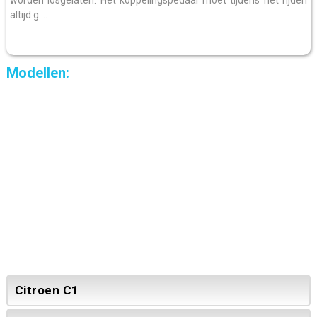
altijd g ...
Modellen:
Citroen C1