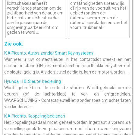
lichtschakelaar heeft
omstandigheden sneeuw, ijs
verschillende standen om de
of rijp van de voorruit, van het
zichtbaarheid van de auto en
gebied rondom de
het zicht van de bestuurder
ruitenwisserarmen en de
aan te passen aan de
ruitenwisserbladen en van het
omgeving: parkeerlicht: om
voorruitrubber al ...
gezien te word ...
Zie ook:
KIA Picanto. Auto's zonder Smart Key-systeem
Wanneer u uw contactsleutel in het contactslot steekt en het
contact in stand ON zet, controleert het startblokkeersysteem of
de sleutel geldig is. Als de sleutel geldig is, kan de motor worden ...
Hyundai i10. Sleutel bediening
Wordt gebruikt om de motor te starten. Wordt gebruikt om de
deuren (of de achterklep) te ver- en ontgrendelen.
WAARSCHUWING - ContactsleutelHet zonder toezicht achterlaten
van kinderen ...
KIA Picanto. Koppeling bedienen
Het koppelingspedaal moet geheel worden ingetrapt alvorens de
versnellingspook te verplaatsen en moet daarna weer langzaam
worden losgelaten. Het koppelingspedaal moet tijdens het rijden