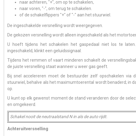
naar achteren, "+", om op te schakelen,
naar voren, "-", om terug te schakelen.
of de schakelflippers "+" of "-" aan het stuurwiel.
De ingeschakelde versnelling wordt weergegeven.
De gekozen versnelling wordt alleen ingeschakeld als het motortoere
U hoeft tijdens het schakelen het gaspedaal niet los te late
ingeschakeld, klinkt een geluidssignaal.
Tijdens het remmen of vaart minderen schakelt de versnellingsbak
de juiste versnelling staat wanneer u weer gas geeft.
Bij snel accelereren moet de bestuurder zelf opschakelen via d
stuurwiel, behalve als het maximumtoerental wordt benaderd; in da
op.
U kunt op elk gewenst moment de stand veranderen door de select
en omgekeerd.
Schakel nooit de neutraalstand N in als de auto rijdt.
Achteruitversnelling