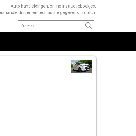
Auto handleidingen, online instructieboekjes,
ershandleidingen en technische gegevens in dutch.