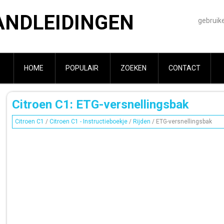
ANDLEIDINGEN
gebruik
HOME
POPULAIR
ZOEKEN
CONTACT
Citroen C1: ETG-versnellingsbak
Citroen C1
/
Citroen C1 - Instructieboekje
/
Rijden
/ ETG-versnellingsbak