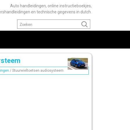
Auto handleidingen, online instructieboekjes,
ershandleidingen en technische gegevens in dutch.
ysteem
ingen
/ Stuurwieltoetsen audiosysteem