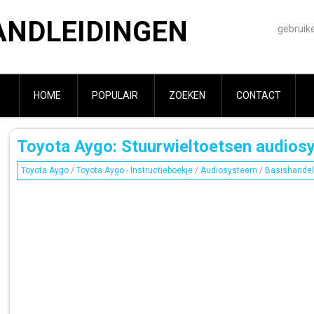
ANDLEIDINGEN
gebruik
HOME
POPULAIR
ZOEKEN
CONTACT
Toyota Aygo: Stuurwieltoetsen audios
Toyota Aygo
/
Toyota Aygo - Instructieboekje
/
Audiosysteem
/
Basishandel