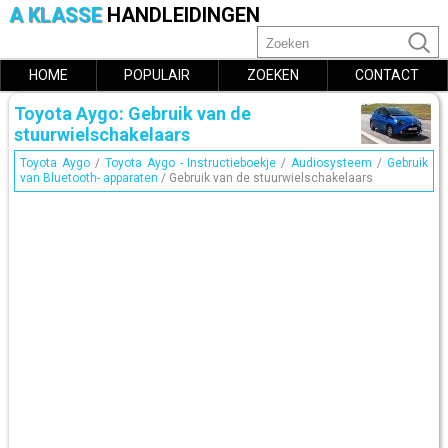
A KLASSE
HANDLEIDINGEN
HOME
POPULAIR
ZOEKEN
CONTACT
Toyota Aygo: Gebruik van de
stuurwielschakelaars
Toyota Aygo
/
Toyota Aygo - Instructieboekje
/
Audiosysteem
/
Gebruik
van Bluetooth- apparaten
/ Gebruik van de stuurwielschakelaars