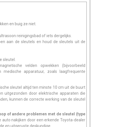
okken en buig ze niet.
ltrasoon reinigingsbad of iets dergelijks.
 aan de sleutels en houd de sleutels uit de
e sleutel.
agnetische velden opwekken (bijvoorbeeld
 en medische apparatuur, zoals laagfrequente
sche sleutel altijd ten minste 10 cm uit de buurt
en uitgezonden door elektrische apparaten die
den, kunnen de correcte werking van de sleutel
nop of andere problemen met de sleutel (type
de auto nakijken door een erkende Toyota-dealer
rde en uitgeruste deskundige.