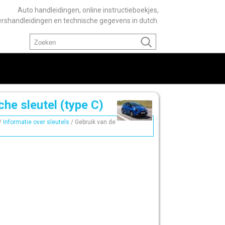
Auto handleidingen, online instructieboekjes,
ershandleidingen en technische gegevens in dutch.
he sleutel (type C)
/
Informatie over sleutels
/ Gebruik van de