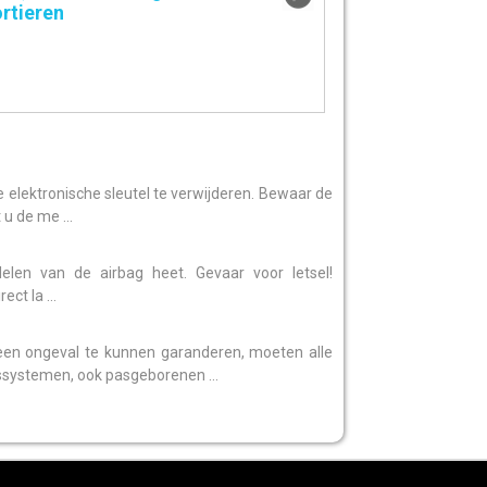
rtieren
 elektronische sleutel te verwijderen. Bewaar de
u de me ...
en van de airbag heet. Gevaar voor letsel!
ct la ...
en ongeval te kunnen garanderen, moeten alle
ssystemen, ook pasgeborenen ...