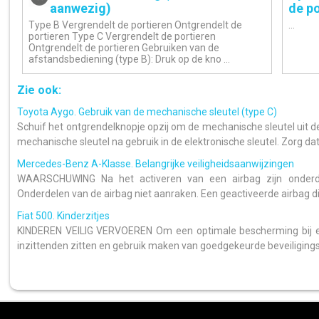
aanwezig)
de po
Type B Vergrendelt de portieren Ontgrendelt de
...
portieren Type C Vergrendelt de portieren
Ontgrendelt de portieren Gebruiken van de
afstandsbediening (type B): Druk op de kno ...
Zie ook:
Toyota Aygo. Gebruik van de mechanische sleutel (type C)
Schuif het ontgrendelknopje opzij om de mechanische sleutel uit de
mechanische sleutel na gebruik in de elektronische sleutel. Zorg dat 
Mercedes-Benz A-Klasse. Belangrijke veiligheidsaanwijzingen
WAARSCHUWING Na het activeren van een airbag zijn onderdel
Onderdelen van de airbag niet aanraken. Een geactiveerde airbag dire
Fiat 500. Kinderzitjes
KINDEREN VEILIG VERVOEREN Om een optimale bescherming bij e
inzittenden zitten en gebruik maken van goedgekeurde beveiliging