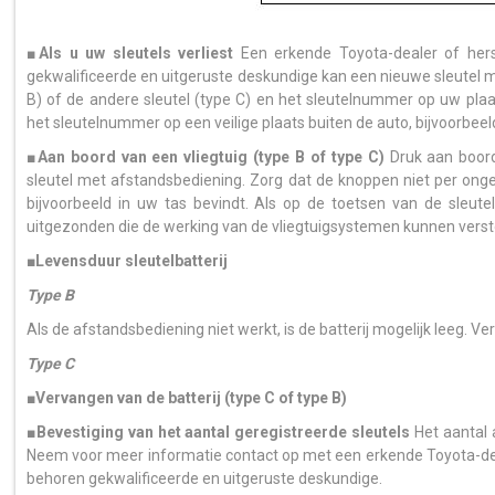
■Als u uw sleutels verliest
Een erkende Toyota-dealer of hers
gekwalificeerde en uitgeruste deskundige kan een nieuwe sleutel m
B) of de andere sleutel (type C) en het sleutelnummer op uw pla
het sleutelnummer op een veilige plaats buiten de auto, bijvoorbee
■Aan boord van een vliegtuig (type B of type C)
Druk aan boord
sleutel met afstandsbediening. Zorg dat de knoppen niet per onge
bijvoorbeeld in uw tas bevindt. Als op de toetsen van de sleut
uitgezonden die de werking van de vliegtuigsystemen kunnen verst
■Levensduur sleutelbatterij
Type B
Als de afstandsbediening niet werkt, is de batterij mogelijk leeg. Ver
Type C
■Vervangen van de batterij (type C of type B)
■Bevestiging van het aantal geregistreerde sleutels
Het aantal 
Neem voor meer informatie contact op met een erkende Toyota-dea
behoren gekwalificeerde en uitgeruste deskundige.