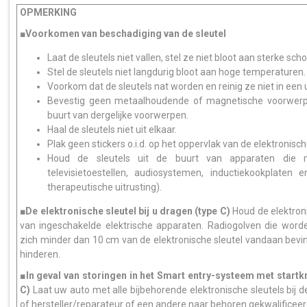
OPMERKING
■Voorkomen van beschadiging van de sleutel
Laat de sleutels niet vallen, stel ze niet bloot aan sterke sch
Stel de sleutels niet langdurig bloot aan hoge temperaturen.
Voorkom dat de sleutels nat worden en reinig ze niet in een u
Bevestig geen metaalhoudende of magnetische voorwerpen
buurt van dergelijke voorwerpen.
Haal de sleutels niet uit elkaar.
Plak geen stickers o.i.d. op het oppervlak van de elektronisch
Houd de sleutels uit de buurt van apparaten die m
televisietoestellen, audiosystemen, inductiekookplaten
therapeutische uitrusting).
■De elektronische sleutel bij u dragen (type C)
Houd de elektroni
van ingeschakelde elektrische apparaten. Radiogolven die word
zich minder dan 10 cm van de elektronische sleutel vandaan bevin
hinderen.
■In geval van storingen in het Smart entry-systeem met startk
C)
Laat uw auto met alle bijbehorende elektronische sleutels bij 
of hersteller/reparateur of een andere naar behoren gekwalificee