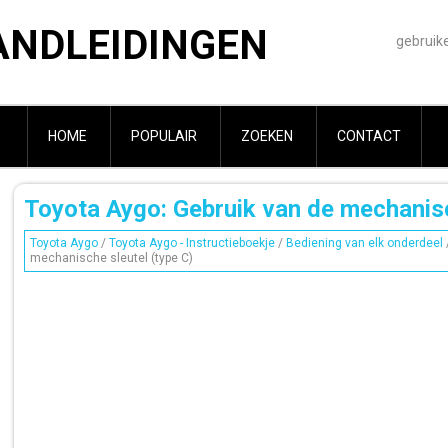
ANDLEIDINGEN
gebruik
HOME
POPULAIR
ZOEKEN
CONTACT
Toyota Aygo: Gebruik van de mechanisc
Toyota Aygo
/
Toyota Aygo - Instructieboekje
/
Bediening van elk onderdeel
mechanische sleutel (type C)