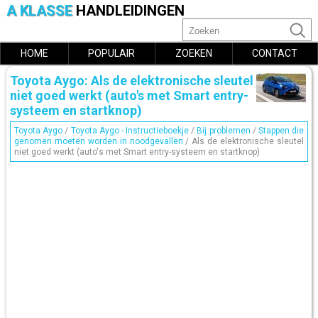
A KLASSE
HANDLEIDINGEN
HOME
POPULAIR
ZOEKEN
CONTACT
Toyota Aygo: Als de elektronische sleutel
niet goed werkt (auto's met Smart entry-
systeem en startknop)
Toyota Aygo
/
Toyota Aygo - Instructieboekje
/
Bij problemen
/
Stappen die
genomen moeten worden in noodgevallen
/ Als de elektronische sleutel
niet goed werkt (auto's met Smart entry-systeem en startknop)