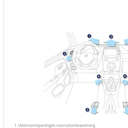
Uitstroomopeningen voorruitontwaseming.