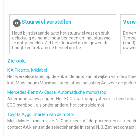
Stuurwiel verstellen
Verw
Houd bij stilstaande auto het stuurwiel vast en druk
De ver
gelijktijdig de hendel naar beneden om het stuurwiel
Temper
te ontgrendelen. Zet het stuurwiel op de gewenste
(koud)
hoogte en trek aan de hendel om he ...
uw wens
Zie ook:
KIA Picanto. Kriklabel
Het werkelijke label op de krik in de auto kan afwijken van de afbe
krik. Modelnaam Maximaal toegestane belasting Activeer de parkeer
Mercedes-Benz A-Klasse. Automatische motorstop
Algemene aanwijzingen Het ECO start-stopsysteem is beschikbaar
ECO-symbool , als onder andere: het controlelampj ...
Toyota Aygo. Starten van de motor
Multi-Mode Transmissie 1. Controleer of de parkeerrem is geacti
contact AAN en zet de selectiehendel in stand N. 3. Zet het contact 