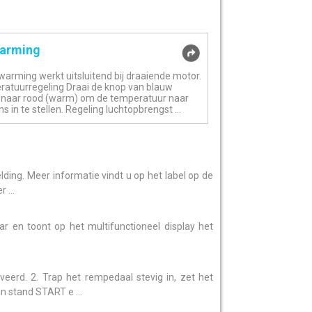
arming
warming werkt uitsluitend bij draaiende motor.
atuurregeling Draai de knop van blauw
 naar rood (warm) om de temperatuur naar
 in te stellen. Regeling luchtopbrengst ...
elding. Meer informatie vindt u op het label op de
 ...
 en toont op het multifunctioneel display het
veerd. 2. Trap het rempedaal stevig in, zet het
in stand START e ...