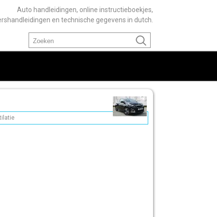
Auto handleidingen, online instructieboekjes,
ershandleidingen en technische gegevens in dutch.
ilatie