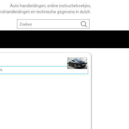
Auto handleidingen, online instructieboekjes,
ershandleidingen en technische gegevens in dutch.
ls