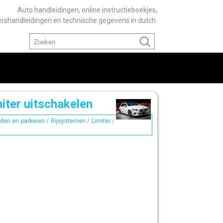
Auto handleidingen, online instructieboekjes,
ershandleidingen en technische gegevens in dutch.
iter uitschakelen
jden en parkeren
/
Rijsystemen
/
Limiter
/