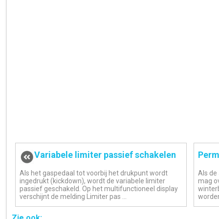
Variabele limiter passief schakelen
Perm
Als het gaspedaal tot voorbij het drukpunt wordt
Als de
ingedrukt (kickdown), wordt de variabele limiter
mag ove
passief geschakeld. Op het multifunctioneel display
winter
verschijnt de melding Limiter pas ...
worden
Zie ook: