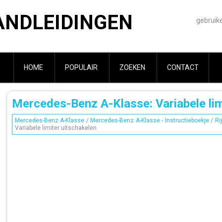
ANDLEIDINGEN
gebruik
HOME
POPULAIR
ZOEKEN
CONTACT
Mercedes-Benz A-Klasse: Variabele lim
Mercedes-Benz A-Klasse
/
Mercedes-Benz A-Klasse - Instructieboekje
/
Ri
Variabele limiter uitschakelen