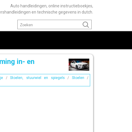
Auto handleidingen, online instructieboekjes,
ershandleidingen en technische gegevens in dutch.
ing in- en
je
/
Stoelen, stuurwiel en spiegels
/
Stoelen
/