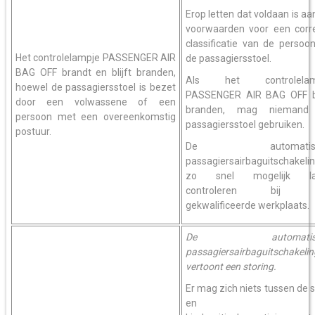
Erop letten dat voldaan is aa
voorwaarden voor een corr
classificatie van de persoo
Het controlelampje PASSENGER AIR
de passagiersstoel.
BAG OFF brandt en blijft branden,
Als het controlelam
hoewel de passagiersstoel is bezet
PASSENGER AIR BAG OFF bl
door een volwassene of een
branden, mag niemand
persoon met een overeenkomstig
passagiersstoel gebruiken.
postuur.
De automatisc
passagiersairbaguitschakeli
zo snel mogelijk la
controleren bij 
gekwalificeerde werkplaats.
De automatisc
passagiersairbaguitschakelin
vertoont een storing.
Er mag zich niets tussen de s
en he