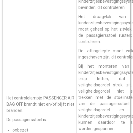
kinderzitjesbevestigingssys
bevinden; dit controleren.
Het draagvlak van 
kinderzitjesbevestigingssys
moet geheel op het zitvlak
de passagiersstoel rusten;
controleren.
De zittingdiepte moet voll
ingeschoven zijn; dit controle
Bij het monteren van 
kinderzitjesbevestigingssys
erop letten, dat
veiligheidsgordel strak zit
veiligheidsgordel niet s
trekken met de stoelinstel
Het controlelampje PASSENGER AIR
van de passagiersstoel.
BAG OFF brandt niet en/of blijft niet
veiligheidsgordel en 
branden.
kinderzitjesbevestigingssys
De passagiersstoel is:
kunnen daardoor te st
worden gespannen.
onbezet