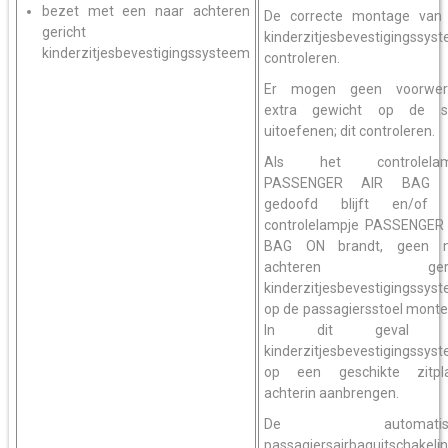
bezet met een naar achteren
De correcte montage van
gericht
kinderzitjesbevestigingssys
kinderzitjesbevestigingssysteem
controleren.
Er mogen geen voorwer
extra gewicht op de st
uitoefenen; dit controleren.
Als het controlelam
PASSENGER AIR BAG 
gedoofd blijft en/of 
controlelampje PASSENGER
BAG ON brandt, geen n
achteren geric
kinderzitjesbevestigingssys
op de passagiersstoel monte
In dit geval h
kinderzitjesbevestigingssys
op een geschikte zitpla
achterin aanbrengen.
De automatisc
passagiersairbaguitschakeli